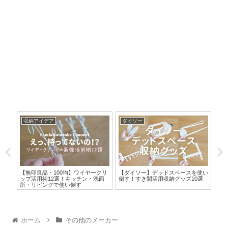
収納アイデア
ダイソー
キ
ク入
【無印良品・100均】ワイヤークリ
【ダイソー】デッドスペースを使い
【
マグ
ップ活用術12選！キッチン・洗面
倒す！すき間活用収納グッズ10選
っ
所・リビングで使い倒す
納
ホーム
その他のメーカー