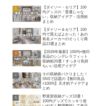
【ダイソー・セリア】100
均グッズの「普通じゃな
い」収納アイデア・活用術
まとめ
【ダイソー＆セリア】100
均で買えばよかった！あの
有名メーカーのそっくり商
品13選まとめ
【2026年最新】100均×無印
良品のシンデレラフィット
収納術20選！すっきり気持
ちいい活用アイデア
その収納術パクりました！
SNSで話題の【無印良品
×100均】天才的アイデアま
とめ
野菜室収納グッズ10選！
100均グッズでスッキリ使
いやすく整理整頓して食品