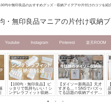
100均や無印良品のおすすめグッズ・収納アイデアや片付けのコツを紹
0均・無印良品マニアの片付け収納
Youtube
Instagram
Pinterest
楽天ROOM
収納アイデア
ダイソー
【100均・無印良品】ピ
【ダイソー新商品】天才
落
ッタリで気持ちいい！シ
すぎる…！SNSでバズっ
術
ンデレラフィット収納ア
てる話題の収納アイデア
イデア10選
総集編