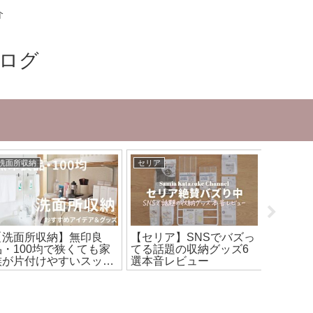
介
ブログ
洗面所収納
セリア
収納アイ
【洗面所収納】無印良
【セリア】SNSでバズっ
【ダイ
品・100均で狭くても家
てる話題の収納グッズ6
活用術2
族が片付けやすいスッキ
選本音レビュー
に収納
リ収納に
イデア