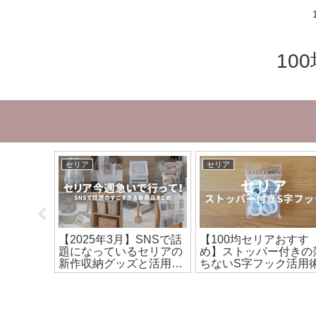
10
セリア
セリア
んどしな
【2025年3月】SNSで話
【100均セリアおすす
てのもの
題になっているセリアの
め】ストッパー付きの
収納アイ
新作収納グッズと活用ア
ちないS字フック活用
イデア