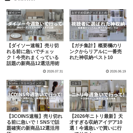
ダイソー
おすすめ収納グッズまとめ
【ダイソー速報】売り切
【ガチ集計】概要欄のリ
れる前に急いでチェッ
ンクからリアルに一番売
ク！今売れまくっている
れた神収納ベスト10
話題の新商品12選活用術
2026.07.31
2026.06.19
3coins（スリーコインズ）
ニトリ
【3COINS速報】売り切れ
【2026年ニトリ最新】天
る前に急いで！SNSで話
才すぎる収納アイデア10
題確実の新商品12選活用
選！今週急いで買いに行