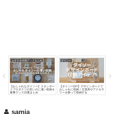
おすすめ収納グッズまとめ
ダイソー
セ
い！
【おしゃれなダイソー】スタンダー
【ダイソーDIY】デザインボードで
【
納ア
ドプロダクツの安いのに凄い収納＆
おしゃれに収納！文房具やアクセサ
SN
家事グッズ10選まとめ
リーを飾って収納する
ア
samia