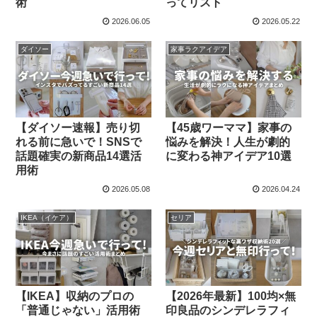
術
ってリスト
2026.06.05
2026.05.22
ダイソー
家事ラクアイデア
【ダイソー速報】売り切
【45歳ワーママ】家事の
れる前に急いで！SNSで
悩みを解決！人生が劇的
話題確実の新商品14選活
に変わる神アイデア10選
用術
2026.05.08
2026.04.24
IKEA（イケア）
セリア
【IKEA】収納のプロの
【2026年最新】100均×無
「普通じゃない」活用術
印良品のシンデレラフィ