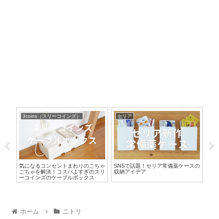
3coins（スリーコインズ）
セリア
お
電をす
気になるコンセントまわりのごちゃ
SNSで話題！セリア常備薬ケースの
その
冷え
ごちゃを解決！コスパよすぎのスリ
収納アイデア
題の
ーコインズのケーブルボックス
イ
ホーム
ニトリ