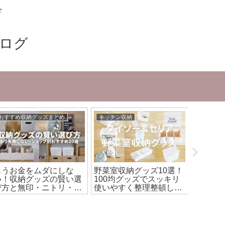
介
ブログ
おすすめ収納グッズまとめ
キッチン収納
収納アイ
もうお金をムダにしな
野菜室収納グッズ10選！
【コス
い！収納グッズの賢い選
100均グッズでスッキリ
品・ダ
び方と無印・ニトリ・
使いやすく整理整頓して
を使っ
100均の名品収納20選
食品のムダを防ぐ
れな収