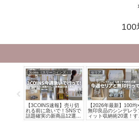
10
3coins（スリーコインズ）
セリア
順番が大
【3COINS速報】売り切
【2026年最新】100均
で片付け
れる前に急いで！SNSで
無印良品のシンデレラ
イデア
話題確実の新商品12選活
ィット収納術20選！す
用術
きり気持ちいい活用ア
デア