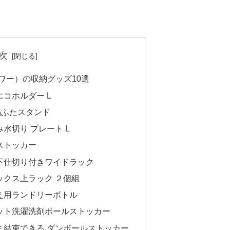
次
タワー）の収納グッズ10選
袋エコホルダー L
&鍋ふたスタンド
畳み水切り プレート L
袋ストッカー
ンク下仕切り付きワイドラック
納ボックス上ラック ２個組
め替え用ランドリーボトル
グネット洗濯洗剤ボールストッカー
のまま結束できる ダンボールストッカー