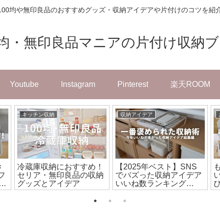
100均や無印良品のおすすめグッズ・収納アイデアや片付けのコツを紹
0均・無印良品マニアの片付け収納
Youtube
Instagram
Pinterest
楽天ROOM
キッチン収納
収納アイデア
×
冷蔵庫収納におすすめ！
【2025年ベスト】SNS
フ
セリア・無印良品の収納
でバズった収納アイデア
っ
グッズとアイデア
いいね数ランキング
イ
TOP20