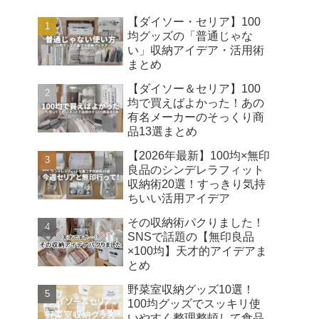
【ダイソー・セリア】100
均グッズの「普通じゃな
い」収納アイデア・活用術
まとめ
【ダイソー＆セリア】100
均で買えばよかった！あの
有名メーカーのそっくり商
品13選まとめ
【2026年最新】100均×無印
良品のシンデレラフィット
収納術20選！すっきり気持
ちいい活用アイデア
その収納術パクりました！
SNSで話題の【無印良品
×100均】天才的アイデアま
とめ
野菜室収納グッズ10選！
100均グッズでスッキリ使
いやすく整理整頓して食品