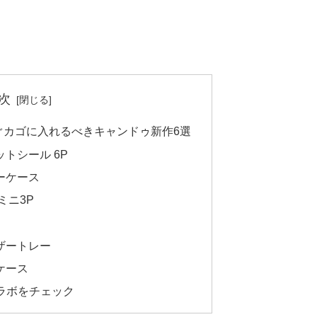
次
ぐカゴに入れるべきキャンドゥ新作6選
ットシール 6P
リーケース
 ミニ3P
レザートレー
ュケース
コラボをチェック