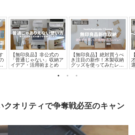
無印良品
無印良品
す
【無印良品】非公式の
【無印良品】絶対買うべ
の
「普通じゃない」収納ア
き注目の新作！木製収納
イデア・活用術まとめ
グッズを使ってみたレビ
ュー
ないクオリティで争奪戦必至のキャン