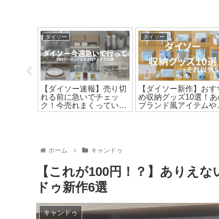
ダイソー
ダイソー
0均】ワ
【ダイソー速報】売り切
【ダイソー新作】おす
活用術12
れる前に急いでチェッ
め収納グッズ10選！あ
洗面所・
ク！今売れまくっている
ブランド風アイテムや
倒す
話題の新商品12選活用術
SNSで話題の商品も
ホーム
キャンドゥ
【これが100円！？】ありえ
ドゥ新作6選
キャンドゥ