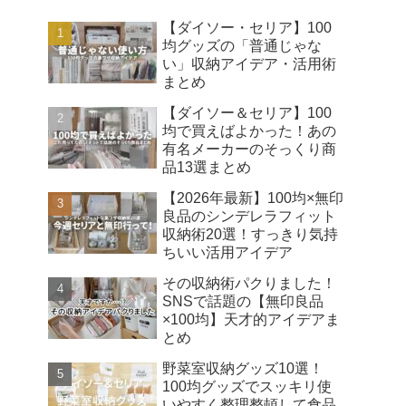
【ダイソー・セリア】100
均グッズの「普通じゃな
い」収納アイデア・活用術
まとめ
【ダイソー＆セリア】100
均で買えばよかった！あの
有名メーカーのそっくり商
品13選まとめ
【2026年最新】100均×無印
良品のシンデレラフィット
収納術20選！すっきり気持
ちいい活用アイデア
その収納術パクりました！
SNSで話題の【無印良品
×100均】天才的アイデアま
とめ
野菜室収納グッズ10選！
100均グッズでスッキリ使
いやすく整理整頓して食品