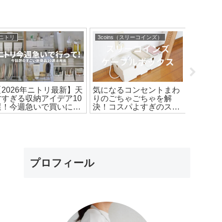
ニトリ
3coins（スリーコインズ）
洗面所収
【2026年ニトリ最新】天
気になるコンセントまわ
100均
才すぎる収納アイデア10
りのごちゃごちゃを解
狭い洗
選！今週急いで買いに行
決！コスパよすぎのスリ
ッドス
ってリスト
ーコインズのケーブルボ
てすっ
ックス
デア
プロフィール