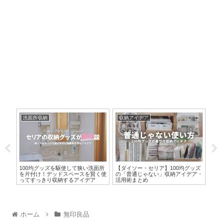
洗面所収納
収納アイデア
収
い！
100均グッズを駆使して狭い洗面所
【ダイソー・セリア】100均グッズ
【無
納ア
を片付け！デッドスペースを賢く使
の「普通じゃない」収納アイデア・
ップ
ってすっきり収納するアイデア
活用術まとめ
所
ホーム
無印良品