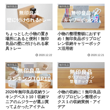
無印良品
無印良品
ちょっとした小物の置き
小物の整理整頓におすす
場所にあると便利！無印
め！無印良品ポリプロピ
良品の壁に付けられる家
レン収納キャリーボック
具トレー
ス活用術
2020.12.22
2020.12.21
無印良品
無印良品
2020年無印良品収納ラン
小物の収納に！無印良品
キングベスト10！収納マ
ポリプロピレン整理ボッ
ニアのムジラーが選ぶ買
クス１の収納実例・アイ
ってよかったアイテム
デア