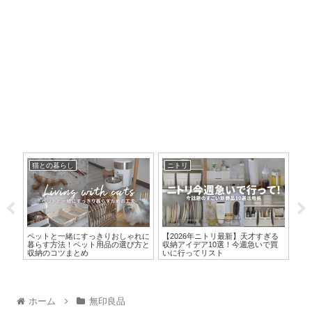
猫との暮らし
ニトリ
セ
ッズ
ペットと一緒にすっきりおしゃれに
【2026年ニトリ最新】天才すぎる
【セ
ア・
暮らす方法！ペット用品の選び方と
収納アイデア10選！今週急いで買
収
収納のコツまとめ
いに行ってリスト
ホーム
無印良品