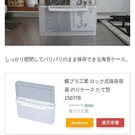
しっかり密閉してパリパリのまま保存できる海苔ケース。
蝶プラ工業 ロック式保存容
器 のりケース たて型
150778
created by
Rinker
蝶プラ工業
Amazon
楽天市場