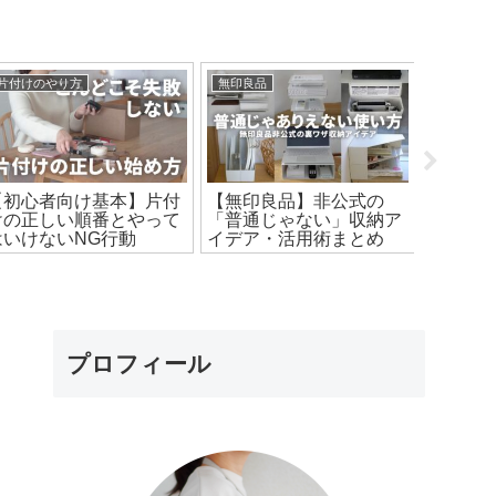
片付けのやり方
無印良品
セリア
【初心者向け基本】片付
【無印良品】非公式の
【節約
けの正しい順番とやって
「普通じゃない」収納ア
にあるも
はいけないNG行動
イデア・活用術まとめ
付く！
イデア2
プロフィール