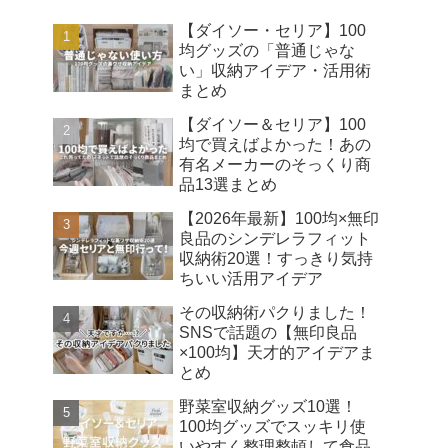
【ダイソー・セリア】100
均グッズの「普通じゃな
い」収納アイデア・活用術
まとめ
【ダイソー＆セリア】100
均で買えばよかった！あの
有名メーカーのそっくり商
品13選まとめ
【2026年最新】100均×無印
良品のシンデレラフィット
収納術20選！すっきり気持
ちいい活用アイデア
その収納術パクりました！
SNSで話題の【無印良品
×100均】天才的アイデアま
とめ
野菜室収納グッズ10選！
100均グッズでスッキリ使
いやすく整理整頓して食品