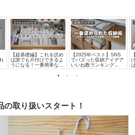
片付けのやり方
収納アイデア
【超基礎編】これを読め
【2025年ベスト】SNS
れ
ば誰でも片付けできるよ
でバズった収納アイデア
前
うになる！一番簡単な片
いいね数ランキング
ッ
付けのやり方と収納のコ
TOP20
ツ
良品の取り扱いスタート！