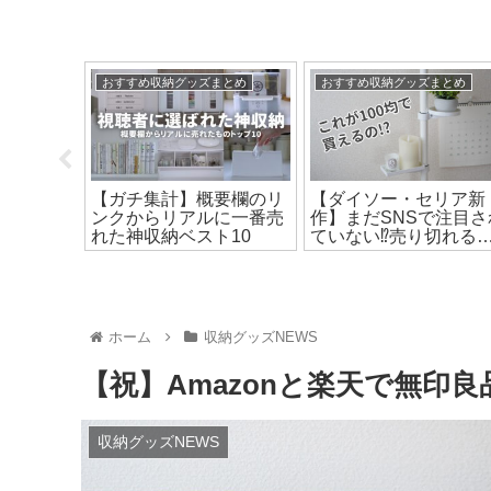
ンズ）
おすすめ収納グッズまとめ
おすすめ収納グッズまとめ
ントまわ
【ガチ集計】概要欄のリ
【ダイソー・セリア新
ゃを解
ンクからリアルに一番売
作】まだSNSで注目さ
ぎのスリ
れた神収納ベスト10
ていない⁉売り切れる
ーブルボ
に要チェックの収納グ
ズ20選！
ホーム
収納グッズNEWS
【祝】Amazonと楽天で無印
収納グッズNEWS