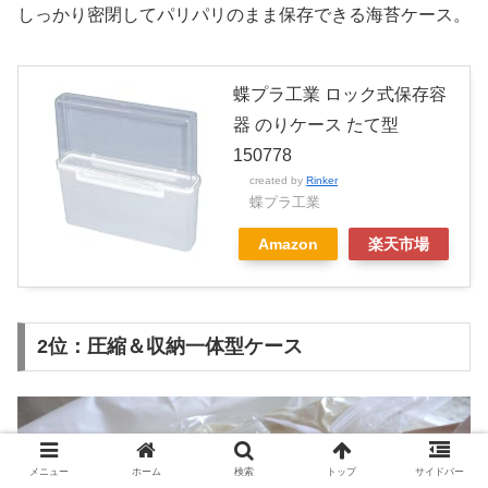
しっかり密閉してパリパリのまま保存できる海苔ケース。
蝶プラ工業 ロック式保存容
器 のりケース たて型
150778
created by
Rinker
蝶プラ工業
Amazon
楽天市場
2位：圧縮＆収納一体型ケース
メニュー
ホーム
検索
トップ
サイドバー