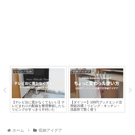
リビング収納
収納アイデア
無
ッズ
【テレビ台に置かなくてもいい】テ
【ダイソー】100円ブックエンド活
【
ア・
レビまわりの配線を整理整頓したら
用術20選！リビング・キッチン・
作
リビングがすっきり片付いた
洗面所で賢く使う
ビ
ホーム
収納アイデア