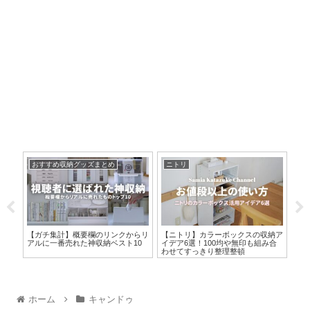
おすすめ収納グッズまとめ
ニトリ
収
い！
【ガチ集計】概要欄のリンクからリ
【ニトリ】カラーボックスの収納ア
【無
納ア
アルに一番売れた神収納ベスト10
イデア6選！100均や無印も組み合
ップ
わせてすっきり整理整頓
所
ホーム
キャンドゥ