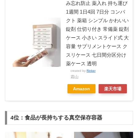
み忘れ防止 薬入れ 持ち運び
1週間 1日4回 7日分 コンパ
クト 薬箱 シンプル かわいい
錠剤 仕切り付き 常備薬 錠剤
ケース 小さい スライド式 大
容量 サプリメントケース ク
スリケース 七日間分区分け
薬ケース 透明
created by
Rinker
霜山
Amazon
楽天市場
4位：食品が長持ちする真空保存容器