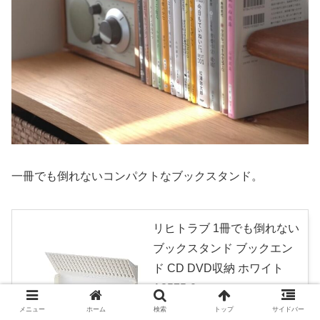
一冊でも倒れないコンパクトなブックスタンド。
リヒトラブ 1冊でも倒れない
ブックスタンド ブックエン
ド CD DVD収納 ホワイト
A3575-0
created by
Rinker
メニュー
ホーム
検索
トップ
サイドバー
リヒトラブ(Lihit lab.)