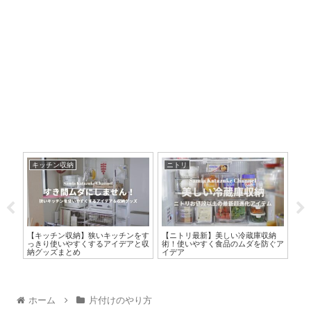
キッチン収納
ニトリ
収
ク入
【キッチン収納】狭いキッチンをす
【ニトリ最新】美しい冷蔵庫収納
無
マグ
っきり使いやすくするアイデアと収
術！使いやすく食品のムダを防ぐア
15
納グッズまとめ
イデア
レe
ホーム
片付けのやり方