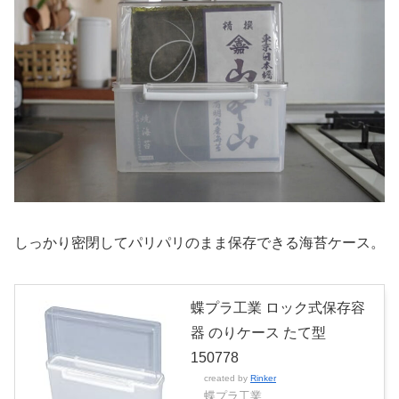
しっかり密閉してパリパリのまま保存できる海苔ケース。
蝶プラ工業 ロック式保存容
器 のりケース たて型
150778
created by
Rinker
蝶プラ工業