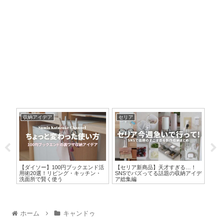
収納アイデア
セリア
無
20
【ダイソー】100円ブックエンド活
【セリア新商品】天才すぎる…！
【
裏ワ
用術20選！リビング・キッチン・
SNSでバズってる話題の収納アイデ
作
洗面所で賢く使う
ア総集編
ビ
ホーム
キャンドゥ