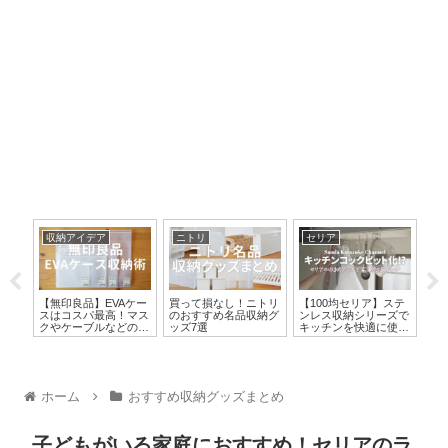
収納アイデア
ニトリ
セリア
ニ
品】
【無印良品】EVAケー
買って損なし！ニトリ
【100均セリア】ステ
【
持ち
スはコスパ最高！マス
のおすすめ名品収納グ
ンレス収納シリーズで
ク
フィ
クやケーブルなどの収
ッズ7選
キッチンを快適に使い
選
納術・収納アイデア13
やすくする
み
選
理
ホーム
おすすめ収納グッズまとめ
子どもがいる家庭におすすめ！セリアのラ