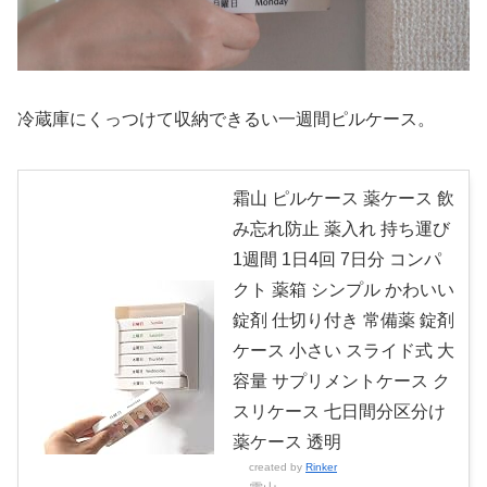
冷蔵庫にくっつけて収納できるい一週間ピルケース。
霜山 ピルケース 薬ケース 飲
み忘れ防止 薬入れ 持ち運び
1週間 1日4回 7日分 コンパ
クト 薬箱 シンプル かわいい
錠剤 仕切り付き 常備薬 錠剤
ケース 小さい スライド式 大
容量 サプリメントケース ク
スリケース 七日間分区分け
薬ケース 透明
created by
Rinker