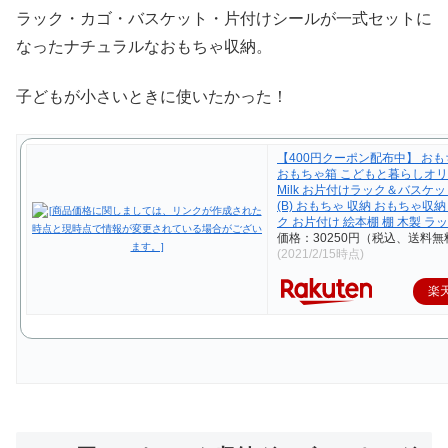
ラック・カゴ・バスケット・片付けシールが一式セットに
なったナチュラルなおもちゃ収納。
子どもが小さいときに使いたかった！
【400円クーポン配布中】 おも
おもちゃ箱 こどもと暮らしオ
Milk お片付けラック＆バスケ
(B) おもちゃ 収納 おもちゃ収
ク お片付け 絵本棚 棚 木製 ラッ
価格：30250円（税込、送料無
(2021/2/15時点)
楽