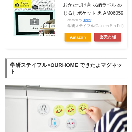
おかたづけ育 収納ラベル め
じるしポケット 黒 AM06059
created by
Rinker
学研ステイフル(Gakken Sta:Ful)
Amazon
楽天市場
学研ステイフル×OURHOME できたよマグネッ
ト