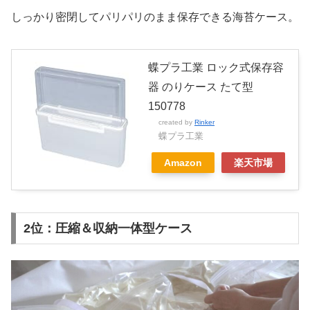
しっかり密閉してパリパリのまま保存できる海苔ケース。
蝶プラ工業 ロック式保存容
器 のりケース たて型
150778
created by
Rinker
蝶プラ工業
Amazon
楽天市場
2位：圧縮＆収納一体型ケース