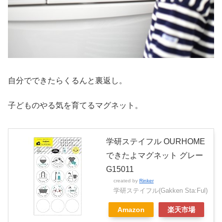
自分でできたらくるんと裏返し。
子どものやる気を育てるマグネット。
学研ステイフル OURHOME
できたよマグネット グレー
G15011
created by
Rinker
学研ステイフル(Gakken Sta:Ful)
Amazon
楽天市場