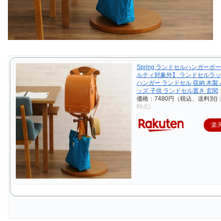
Spring ランドセルハンガーポ
ルティ対象外】 ランドセルラッ
ハンガー ランドセル 収納 木製 
ッズ 子供 ランドセル置き 玄関
価格：7480円（税込、送料別)
時点)
楽