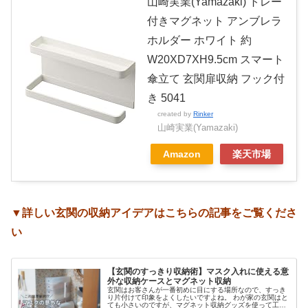
山崎実業(Yamazaki) トレー
付きマグネット アンブレラ
ホルダー ホワイト 約
W20XD7XH9.5cm スマート
傘立て 玄関扉収納 フック付
き 5041
created by
Rinker
山崎実業(Yamazaki)
Amazon
楽天市場
▼詳しい玄関の収納アイデアはこちらの記事をご覧くださ
い
【玄関のすっきり収納術】マスク入れに使える意
外な収納ケースとマグネット収納
玄関はお客さんが一番初めに目にする場所なので、すっき
り片付けて印象をよくしたいですよね。 わが家の玄関はと
ても小さいのですが、マグネット収納グッズを使って工夫