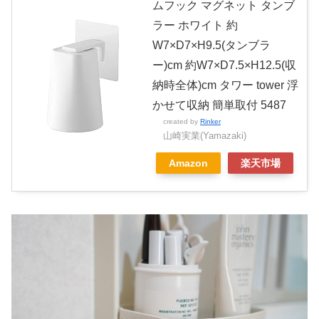
ムフック マグネット タンブ
ラー ホワイト 約
W7×D7×H9.5(タンブラ
ー)cm 約W7×D7.5×H12.5(収
納時全体)cm タワー tower 浮
かせて収納 簡単取付 5487
created by
Rinker
山崎実業(Yamazaki)
Amazon
楽天市場