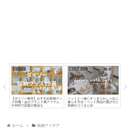
ダイソー
猫との暮らし
収
20
【ダイソー新作】おすすめ収納グッ
ペットと一緒にすっきりおしゃれに
ファ
裏ワ
ズ10選！あのブランド風アイテム
暮らす方法！ペット用品の選び方と
選
やSNSで話題の商品も
収納のコツまとめ
ッ
ホーム
収納アイデア