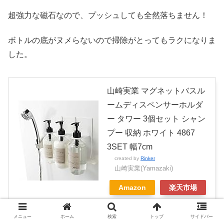
超強力な磁石なので、プッシュしても全然落ちません！
ボトルの底がヌメらないので掃除がとってもラクになりま
した。
山崎実業 マグネットバスル
ームディスペンサーホルダ
ー タワー 3個セット シャン
プー 収納 ホワイト 4867
3SET 幅7cm
created by
Rinker
山崎実業(Yamazaki)
Amazon
楽天市場
メニュー
ホーム
検索
トップ
サイドバー