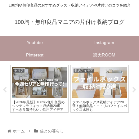
100均や無印良品のおすすめグッズ・収納アイデアや片付けのコツを紹介
100均・無印良品マニアの片付け収納ブログ
Youtube
Instagram
Pinterest
楽天ROOM
セリア
収納アイデア
収
SNS
【2026年最新】100均×無印良品の
ファイルボックス収納アイデア20
【ダ
る前
シンデレラフィット収納術20選！
選！無印良品・ニトリのファイルボ
庫
選！
すっきり気持ちいい活用アイデア
ックス比較も
納
ホーム
猫との暮らし