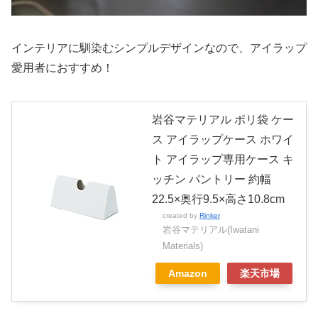
インテリアに馴染むシンプルデザインなので、アイラップ
愛用者におすすめ！
岩谷マテリアル ポリ袋 ケー
ス アイラップケース ホワイ
ト アイラップ専用ケース キ
ッチン パントリー 約幅
22.5×奥行9.5×高さ10.8cm
created by
Rinker
岩谷マテリアル(Iwatani
Materials)
Amazon
楽天市場