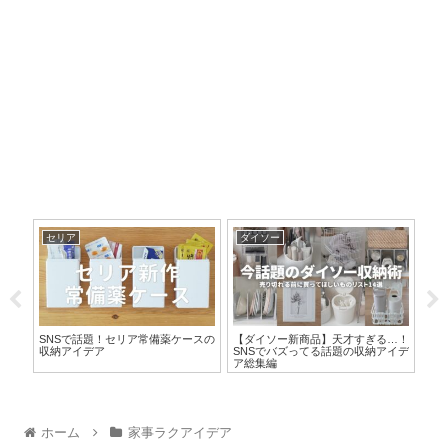
セリア
ダイソー
片
ドで
SNSで話題！セリア常備薬ケースの
【ダイソー新商品】天才すぎる…！
【
セサ
収納アイデア
SNSでバズってる話題の収納アイデ
順
ア総集編
ホーム
家事ラクアイデア