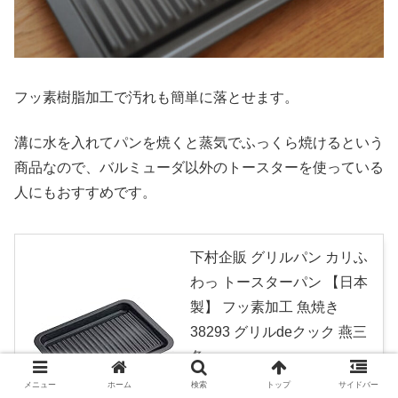
フッ素樹脂加工で汚れも簡単に落とせます。
溝に水を入れてパンを焼くと蒸気でふっくら焼けるという
商品なので、バルミューダ以外のトースターを使っている
人にもおすすめです。
下村企販 グリルパン カリふ
わっ トースターパン 【日本
製】 フッ素加工 魚焼き
38293 グリルdeクック 燕三
条
created by
Rinker
メニュー
ホーム
検索
トップ
サイドバー
下村企販