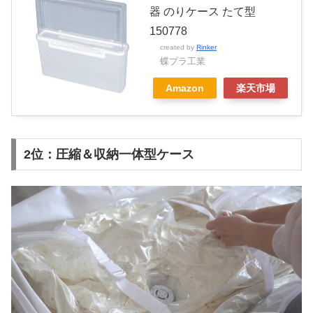
器 のりケース たて型
150778
created by
Rinker
蝶プラ工業
Amazon
楽天市場
2位：圧縮＆収納一体型ケース