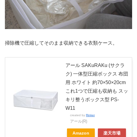
掃除機で圧縮してそのまま収納できる衣類ケース。
アール SAKuRAKu (サクラ
ク) 一体型圧縮ボックス 布団
用 ホワイト 約70×50×20cm
これ1つで圧縮も収納も スッ
キリ整うボックス型 PS-
W11
created by
Rinker
アール(R)
Amazon
楽天市場