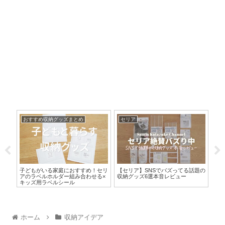
おすすめ収納グッズまとめ
セリア
ダ
で気
子どもがいる家庭におすすめ！セリ
【セリア】SNSでバズってる話題の
【ダ
収納
アのラベルホルダー組み合わせる×
収納グッズ6選本音レビュー
お
キッズ用ラベルシール
リ
ホーム
収納アイデア