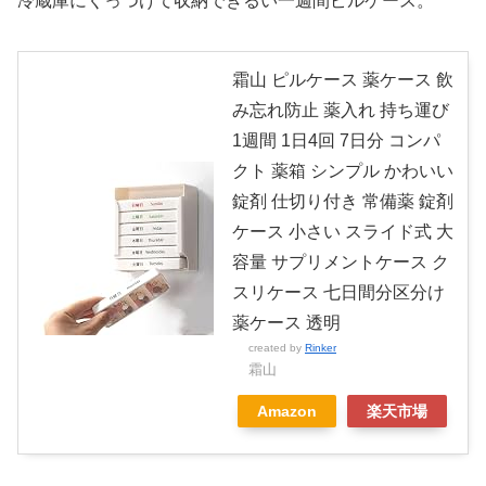
冷蔵庫にくっつけて収納できるい一週間ピルケース。
霜山 ピルケース 薬ケース 飲
み忘れ防止 薬入れ 持ち運び
1週間 1日4回 7日分 コンパ
クト 薬箱 シンプル かわいい
錠剤 仕切り付き 常備薬 錠剤
ケース 小さい スライド式 大
容量 サプリメントケース ク
スリケース 七日間分区分け
薬ケース 透明
created by
Rinker
霜山
Amazon
楽天市場