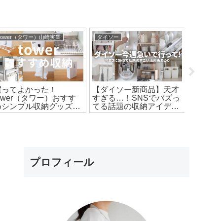
tower（タワー）山崎実業
ダイソー
その他の
買ってよかった！
【ダイソー新商品】天才
コミッ
tower（タワー）おすす
すぎる…！SNSでバズっ
め！漫
めシンプル収納グッズ7
てる話題の収納アイデア
すっき
選
総集編
ンズのS
プロフィール