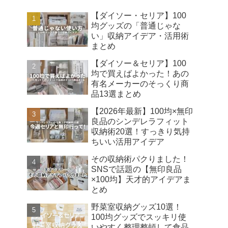
【ダイソー・セリア】100
均グッズの「普通じゃな
い」収納アイデア・活用術
まとめ
【ダイソー＆セリア】100
均で買えばよかった！あの
有名メーカーのそっくり商
品13選まとめ
【2026年最新】100均×無印
良品のシンデレラフィット
収納術20選！すっきり気持
ちいい活用アイデア
その収納術パクりました！
SNSで話題の【無印良品
×100均】天才的アイデアま
とめ
野菜室収納グッズ10選！
100均グッズでスッキリ使
いやすく整理整頓して食品