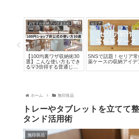
おすすめ収納グッズまとめ
セリア
リ最新】天
【100均裏ワザ収納術30
SNSで話題！セリア常
イデア10
選】こんな使い方もでき
薬ケースの収納アイデ
買いに行
る💡3倍得する普通じゃ
ない活用アイデアまとめ
ホーム
無印良品
トレーやタブレットを立てて整
タンド活用術
無印良品