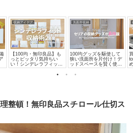
収納アイデア
洗面所収納
備
【100均・無印良品】も
100均グッズを駆使して
ア
っとピッタリ気持ちい
狭い洗面所を片付け！デ
い！シンデレラフィット
ッドスペースを賢く使っ
収納術20選
てすっきり収納するアイ
デア
理整頓！無印良品スチロール仕切ス