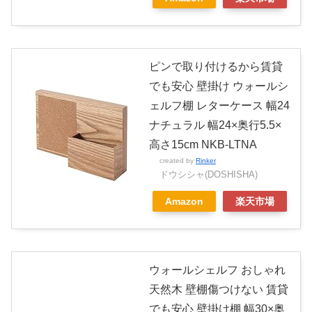
ピンで取り付けるから賃貸
でも安心 壁掛け ウォールシ
ェルフ棚 レターケース 幅24
ナチュラル 幅24×奥行5.5×
高さ15cm NKB-LTNA
created by
Rinker
ドウシシャ(DOSHISHA)
Amazon
楽天市場
ウォールシェルフ おしゃれ
天然木 壁棚傷つけない 賃貸
でも安心 壁掛け棚 幅30×奥