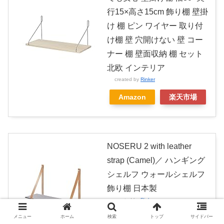
行15×高さ15cm 飾り棚 壁掛
け 棚 ピン ワイヤー 取り付
け棚 壁 穴開けない 壁 コー
ナー 棚 壁面収納 棚 セット
北欧 インテリア
created by
Rinker
Amazon
楽天市場
NOSERU 2 with leather
strap (Camel)／ ハンギング
シェルフ ウォールシェルフ
飾り棚 日本製
created by
Rinker
nomp
メニュー
ホーム
検索
トップ
サイドバー