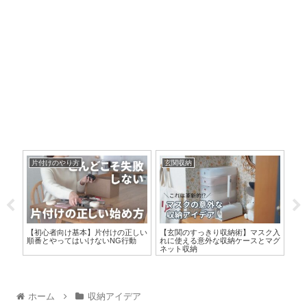
片付けのやり方
玄関収納
ダ
パ最
【初心者向け基本】片付けの正しい
【玄関のすっきり収納術】マスク入
【
納
順番とやってはいけないNG行動
れに使える意外な収納ケースとマグ
SN
ネット収納
ア
ホーム
収納アイデア