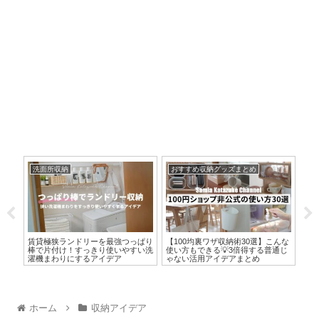
洗面所収納
おすすめ収納グッズまとめ
お
グッ
賃貸極狭ランドリーを最強つっぱり
【100均裏ワザ収納術30選】こんな
【
テム
棒で片付け！すっきり使いやすい洗
使い方もできる💡3倍得する普通じ
アル
濯機まわりにするアイデア
ゃない活用アイデアまとめ
ホーム
収納アイデア