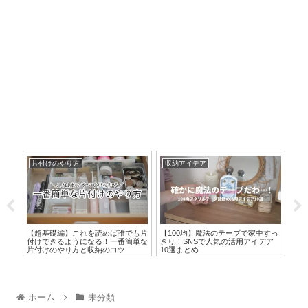
片付けのやり方
収納アイデア
収
・無
【超基礎編】これを読めば誰でも片
【100均】魔法のテープで家中すっ
【2
付けできるようになる！一番簡単な
きり！SNSで人気の活用アイデア
収
片付けのやり方と収納のコツ
10選まとめ
TOP
ホーム
未分類