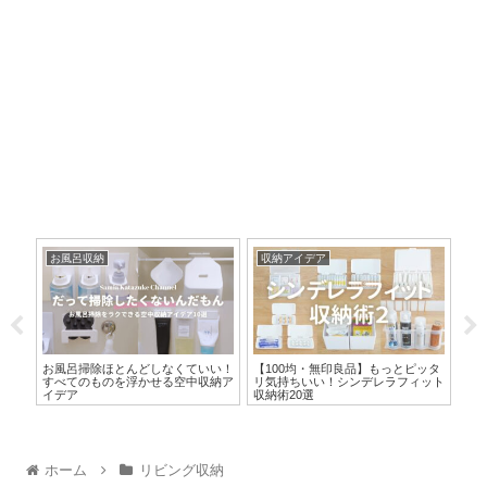
お風呂収納
収納アイデア
ダ
くり
お風呂掃除ほとんどしなくていい！
【100均・無印良品】もっとピッタ
【ダ
術
すべてのものを浮かせる空中収納ア
リ気持ちいい！シンデレラフィット
ー
イデア
収納術20選
選
ホーム
リビング収納