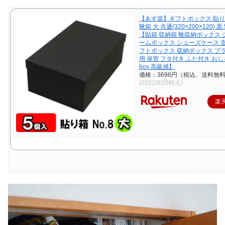
【あす楽】ギフトボックス 貼り箱(
靴箱 大 共通(320×200×120) 
【貼箱 収納箱 靴収納ボックス
ームボックス シューズケース 
フトボックス 収納ボックス ブラ
用 保管 フタ付き ふた付き おしゃれ
box 高級感】
価格：3696円（税込、送料無料
(2022/8/25時点)
楽