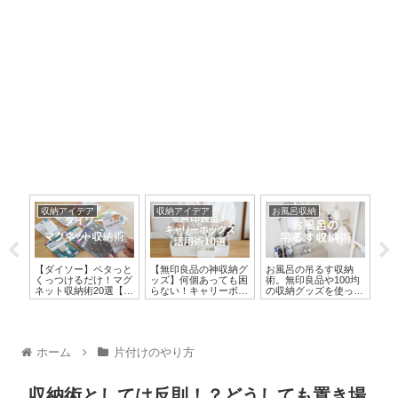
収納アイデア
収納アイデア
お風呂収納
キ
で話
【ダイソー】ペタっと
【無印良品の神収納グ
お風呂の吊るす収納
冷
使っ
くっつけるだけ！マグ
ッズ】何個あっても困
術。無印良品や100均
め
収納
ネット収納術20選【デ
らない！キャリーボッ
の収納グッズを使って
の
ッドスペース活用】
クスの使い方10選
お風呂掃除を劇的ラク
ア
に
ホーム
片付けのやり方
収納術としては反則！？どうしても置き場