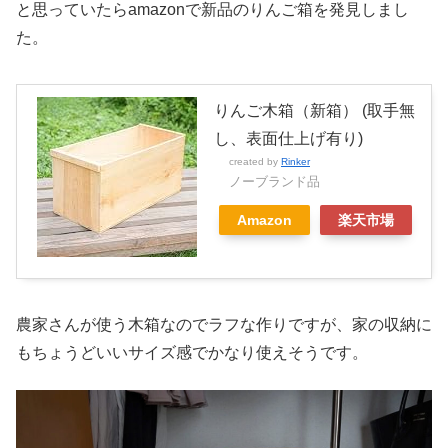
と思っていたらamazonで新品のりんご箱を発見しまし
た。
りんご木箱（新箱） (取手無
し、表面仕上げ有り)
created by
Rinker
ノーブランド品
Amazon
楽天市場
農家さんが使う木箱なのでラフな作りですが、家の収納に
もちょうどいいサイズ感でかなり使えそうです。