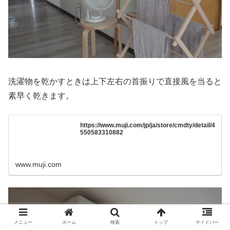
洗濯物を乾かすときは上下左右の首振りで直接風を当ると
素早く乾きます。
https://www.muji.com/jp/ja/store/cmdty/detail/4
550583310882
www.muji.com
メニュー
ホーム
検索
トップ
サイドバー