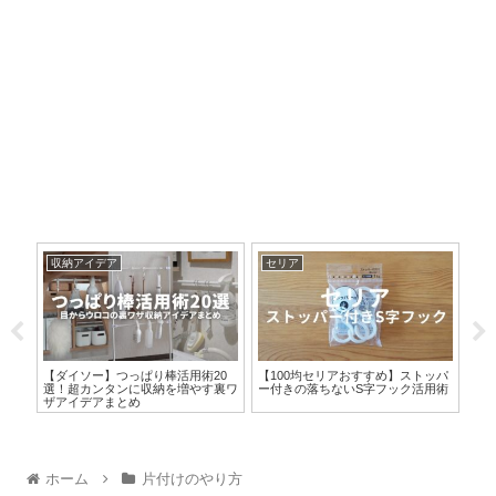
収納アイデア
セリア
家
リー
【ダイソー】つっぱり棒活用術20
【100均セリアおすすめ】ストッパ
あ
す
選！超カンタンに収納を増やす裏ワ
ー付きの落ちないS字フック活用術
らし
ザアイデアまとめ
ア1
ホーム
片付けのやり方