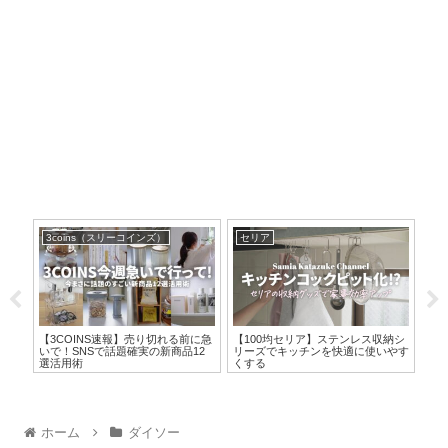
3coins（スリーコインズ）
セリア
ニ
って
【3COINS速報】売り切れる前に急
【100均セリア】ステンレス収納シ
【2
活用
いで！SNSで話題確実の新商品12
リーズでキッチンを快適に使いやす
収納
選活用術
くする
い
ホーム
ダイソー