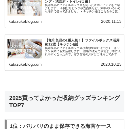
ング・洗面所・トイレetc編】
無印良品のファイルボックスを使った収納アイデアをご紹
介します。 今回はリビングや洗面所など、家中のいろいろ
な場所で使ってみました。 ▼キッチン編はこちらをご覧く
ださい ‎ 無印良品のポリプロピレンファイルボックス ...
katazukeblog.com
2020.11.13
【無印良品の1番人気！】ファイルボックス活用
術12選【キッチン編】
無印良品のファイルボックスは書類整理だけでなく、キッ
チン収納にも大活躍します。 価格の改定で以前より手に入
れやすくなったので、ぜひ自宅の片付けに活用してみてく
ださい。 無印良品のポリプロピレンファイルボックス ポ
リプロピレンフ...
katazukeblog.com
2020.10.23
2025買ってよかった収納グッズランキング
TOP7
1位：パリパリのまま保存できる海苔ケース