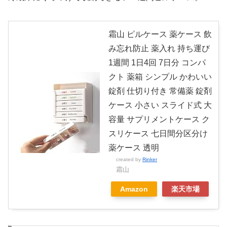
霜山 ピルケース 薬ケース 飲
み忘れ防止 薬入れ 持ち運び
1週間 1日4回 7日分 コンパ
クト 薬箱 シンプル かわいい
錠剤 仕切り付き 常備薬 錠剤
ケース 小さい スライド式 大
容量 サプリメントケース ク
スリケース 七日間分区分け
薬ケース 透明
created by
Rinker
霜山
Amazon
楽天市場