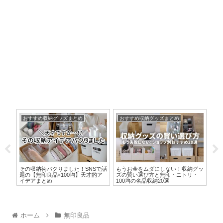
おすすめ収納グッズまとめ
おすすめ収納グッズまとめ
セ
20
その収納術パクりました！SNSで話
もうお金をムダにしない！収納グッ
【セ
器で
題の【無印良品×100均】天才的ア
ズの賢い選び方と無印・ニトリ・
収
イデアまとめ
100均の名品収納20選
ホーム
無印良品