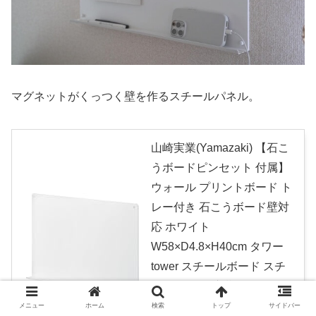
マグネットがくっつく壁を作るスチールパネル。
山崎実業(Yamazaki) 【石こ
うボードピンセット 付属】
ウォール プリントボード ト
レー付き 石こうボード壁対
応 ホワイト
W58×D4.8×H40cm タワー
tower スチールボード スチ
ールパネル 壁掛け 1895
created by
Rinker
メニュー
ホーム
検索
トップ
サイドバー