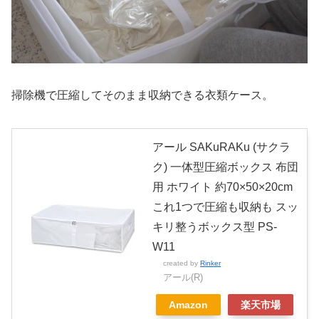
掃除機で圧縮してそのまま収納できる衣類ケース。
アール SAKuRAKu (サクラ
ク) 一体型圧縮ボックス 布団
用 ホワイト 約70×50×20cm
これ1つで圧縮も収納も スッ
キリ整うボックス型 PS-
W11
created by
Rinker
アール(R)
Amazon
楽天市場