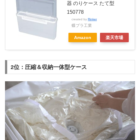
器 のりケース たて型
150778
created by
Rinker
蝶プラ工業
Amazon
楽天市場
2位：圧縮＆収納一体型ケース