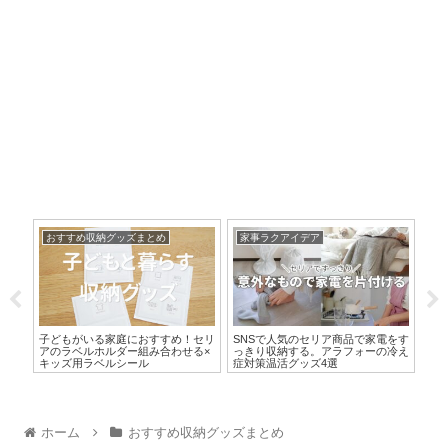
おすすめ収納グッズまとめ
家事ラクアイデア
ダ
をす
子どもがいる家庭におすすめ！セリ
SNSで人気のセリア商品で家電をす
【
と収
アのラベルホルダー組み合わせる×
っきり収納する。アラフォーの冷え
SN
キッズ用ラベルシール
症対策温活グッズ4選
ア
ホーム
おすすめ収納グッズまとめ