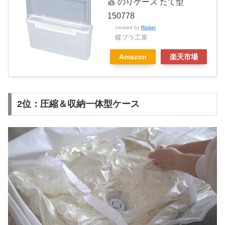
器 のりケース たて型
150778
created by
Rinker
蝶プラ工業
Amazon
楽天市場
2位：圧縮＆収納一体型ケース