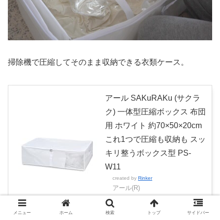
掃除機で圧縮してそのまま収納できる衣類ケース。
アール SAKuRAKu (サクラ
ク) 一体型圧縮ボックス 布団
用 ホワイト 約70×50×20cm
これ1つで圧縮も収納も スッ
キリ整うボックス型 PS-
W11
created by
Rinker
アール(R)
Amazon
楽天市場
メニュー
ホーム
検索
トップ
サイドバー